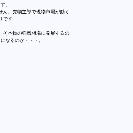
ます。
せん。先物主導で現物市場が動く
りです。
度こそ本物の強気相場に発展するの
開になるのか・・・。