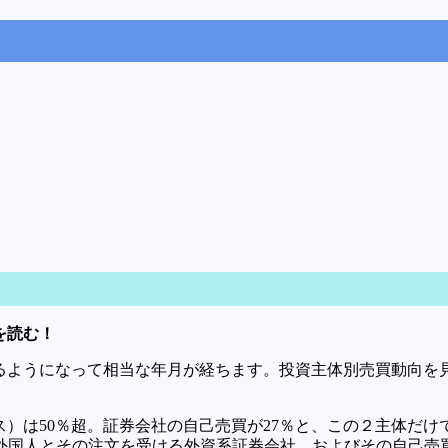
を読む！
ようになって相当な年月が経ちます。投資主体別売買動向を見
ス）は50％超。証券会社の自己売買が27％と、この２主体だけ
外国人とその注文を受ける外資系証券会社、およびその自己売