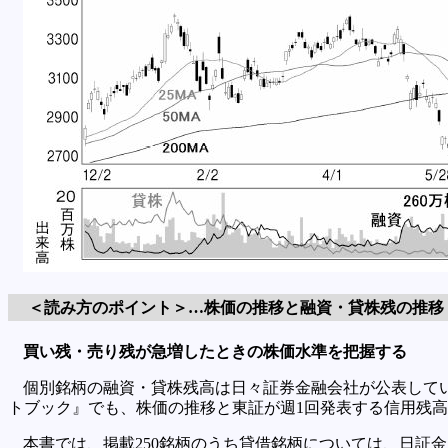
＜読み方のポイント＞…株価の推移と融資・貸株残の推移
買い残・売り残が急増したときの株価水準を把握する
個別銘柄の融資・貸株残高は日々証券金融会社が公表して
トブック』でも、株価の推移と東証が週1回発表する信用残
本書では、掲載250銘柄のうち貸借銘柄については、日証