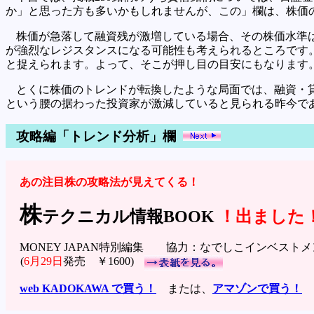
か」と思った方も多いかもしれませんが、この」欄は、株価
株価が急落して融資残が激増している場合、その株価水準
が強烈なレジスタンスになる可能性も考えられるところです
と捉えられます。よって、そこが押し目の目安にもなります
とくに株価のトレンドが転換したような局面では、融資・
という腰の据わった投資家が激減していると見られる昨今で
攻略編「トレンド分析」欄
あの注目株の攻略法が見えてくる！
株
テクニカル情報BOOK
！出ました
MONEY JAPAN特別編集 協力：なでしこインベスト
(
6月29日
発売 ￥1600)
web KADOKAWA で買う！
または、
アマゾンで買う！