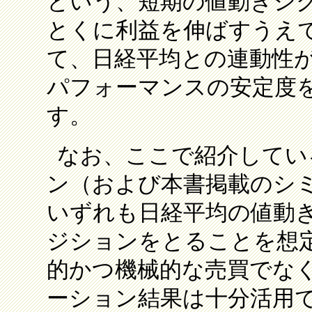
という、短期の値動きシ
とくに利益を伸ばすうえ
て、日経平均との連動性
パフォーマンスの安定度
す。
なお、ここで紹介してい
ン（および本書掲載のシ
いずれも日経平均の値動
ジションをとることを想
的かつ機械的な売買でな
ーション結果は十分活用