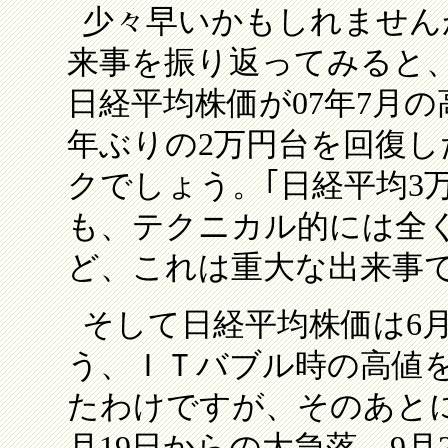
少々早いかもしれませんが
来事を振り返ってみると
日経平均株価が07年7月の
年ぶりの2万円台を回復
クでしょう。｢日経平均3
も、テクニカル的には全
ど、これは重大な出来事
そして日経平均株価は6月2
う、ＩＴバブル時の高値
たわけですが、そのあと
月19日からの大急落。9月2