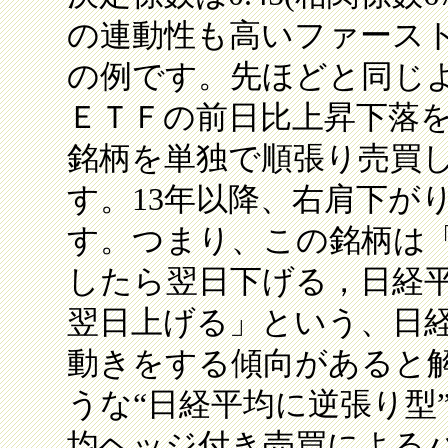
の連動性も高いファーストリ
の例です。先ほどと同じよ
ＥＴＦの前日比上昇下落
銘柄を単独で順張り売買
す。13年以降、右肩下が
す。つまり、この銘柄は
したら翌日下げる，日経
翌日上げる」という、日
動きをする傾向があると
うな“日経平均に逆張り型
均ヘッジ付き売買による