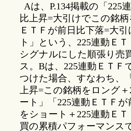
Aは、P.134掲載の「225
比上昇=大引けでこの銘柄
ＥＴＦが前日比下落=大引
ト」という、225連動Ｅ
シグナルにした順張り売
ス。Bは、225連動ＥＴ
つけた場合、すなわち、「2
上昇=この銘柄をロング＋
ート」「225連動ＥＴＦ
をショート＋225連動Ｅ
買の累積パフォーマンス