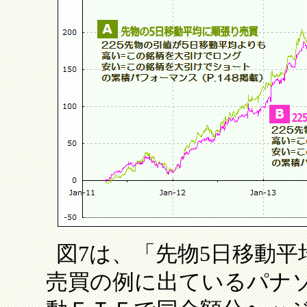
図7は、「先物5日移動
売買の例に出ているパナソニッ