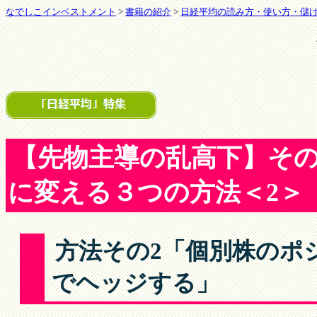
なでしこインベストメント
>
書籍の紹介
>
日経平均の読み方・使い方・儲
【先物主導の乱高下】そ
に変える３つの方法＜2＞
方法その2「個別株のポ
でヘッジする」